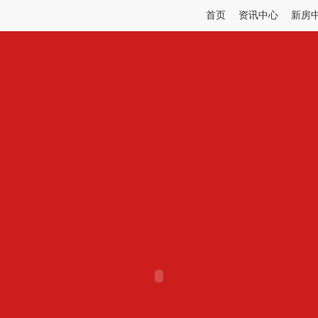
首页
资讯中心
新房