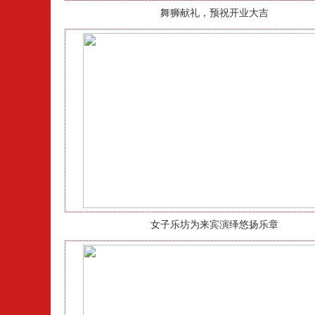
舞狮献礼，预祝开业大吉
女子乐坊为来宾演绎悠扬乐章