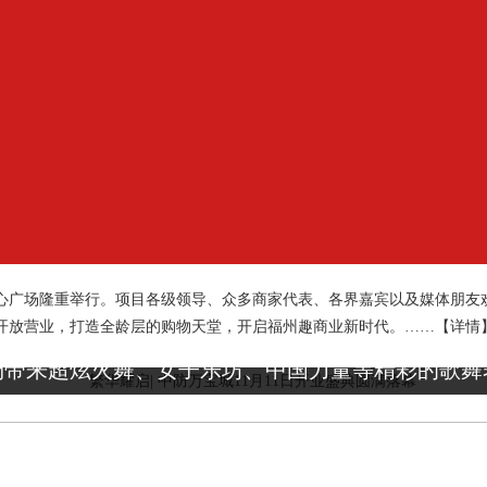
中心广场隆重举行。项目各级领导、众多商家代表、各界嘉宾以及媒体朋
开放营业，打造全龄层的购物天堂，开启福州趣商业新时代。……
【详情
场带来超炫火舞、女子乐坊、中国力量等精彩的歌舞